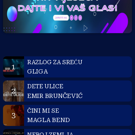
RAZLOG ZA SREĆU
1
GLIGA
DETE ULICE
2
EMIR BRUNČEVIĆ
ČINI MI SE
3
MAGLA BEND
NEBO I ZEMLJA