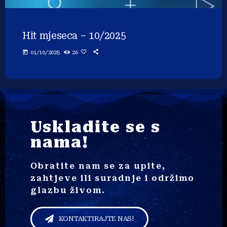
Hit mjeseca – 10/2025
today
01/10/2025
26
Uskladite se s
nama!
Obratite nam se za upite,
zahtjeve ili suradnje i održimo
glazbu živom.
KONTAKTIRAJTE NAS!