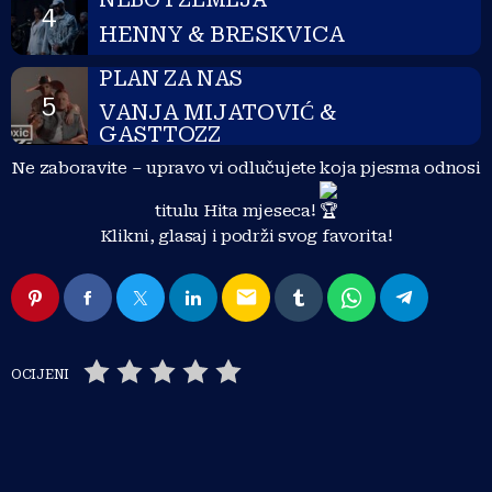
4
HENNY & BRESKVICA
PLAN ZA NAS
5
VANJA MIJATOVIĆ &
GASTTOZZ
Ne zaboravite – upravo vi odlučujete koja pjesma odnosi
titulu Hita mjeseca!
Klikni, glasaj i podrži svog favorita!
email
OCIJENI