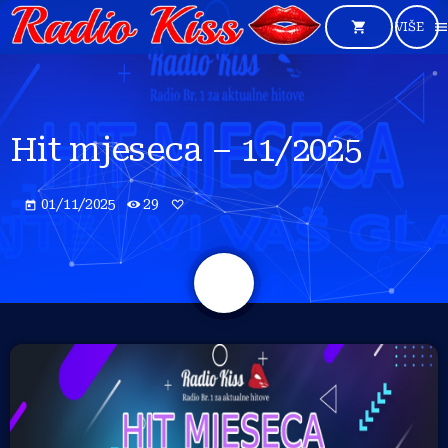
shopping_cart
men
Hit mjeseca – 11/2025
01/11/2025
29
today
share
email