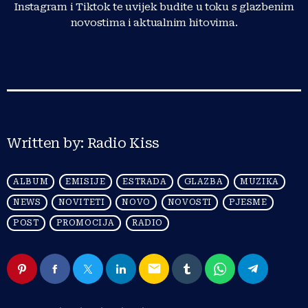
Instagram i Tiktok te uvijek budite u toku s glazbenim
novostima i aktualnim hitovima.
Written by:
Radio Kiss
ALBUM
EMISIJE
ESTRADA
GLAZBA
MUZIKA
NEWS
NOVITETI
NOVO
NOVOSTI
PJESME
POST
PROMOCIJA
RADIO
email