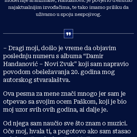
modernije aranžmane, Handanović je povjerio trenutno
najaktualnijim izvođačima, te tako imamo priliku da
uživamo u spoju nespojivog.
– Dragi moji, došlo je vreme da objavim
poslednju numeru s albuma “Damir
Handanović – Novi Zvuk” koji sam napravio
povodom obeležavanja 20. godina mog
autorskog stvaralaštva.
Ova pesma za mene znači mnogo jer sam je
otpevao sa svojim ocem Paškom, koji je bio
moj uzor svih ovih godina, ai dalje je.
Od njega sam naučio sve što znam o muzici.
Oče moj, hvala ti, a pogotovo ako sam stasao