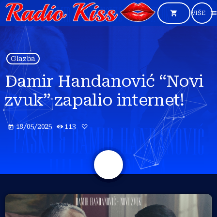
shopping_cart
men
Glazba
Damir Handanović “Novi
zvuk” zapalio internet!
18/05/2025
113
today
share
email