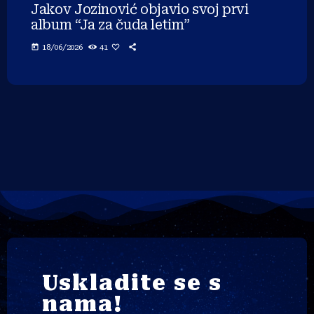
Jakov Jozinović objavio svoj prvi
album “Ja za čuda letim”
today
18/06/2026
41
Uskladite se s
nama!