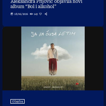
Aleksandra Prijović objavila novi
album “Bol i alkohol”
today
18/06/2026
143
Glazba