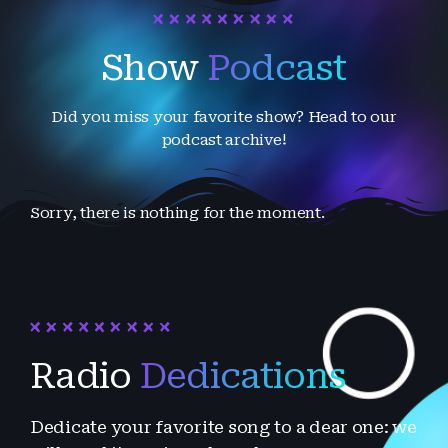
voditelji tada preuzimaju mikrofon – uz vijesti, goste,
smjeh, priču i vaše poruke u eteru. Jer pravi radio živi
sa svojom publikom! Pridružite nam se na chat i
Show
Podcast
uživajte sa uvijek veselom i pozitivnom ekipom, te
sudjelujte u odabiru glazbe!
Did you miss your favorite show? Head to our
podcast archive!
Sorry, there is nothing for the moment.
Radio
Dedications
Dedicate your favorite song to a dear one: we