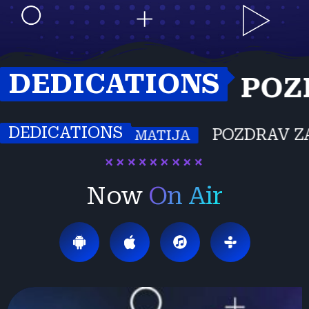
DEDICATIONS
IPI
POZDRA
MATIJA
DEDICATIONS
EKIPI
POZDRAV ZA S
MATIJA
Now
On Air