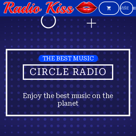
shopping_cart
men
THE BEST MUSIC
CIRCLE RADIO
Enjoy the best music on the
planet