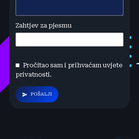
Zahtjev za pjesmu
search
Pročitao sam i prihvaćam uvjete
privatnosti.
POŠALJI
send