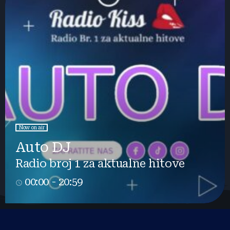
Now on air
Auto DJ
Radio broj 1 za aktualne hitove
00:00 - 20:59
access_time