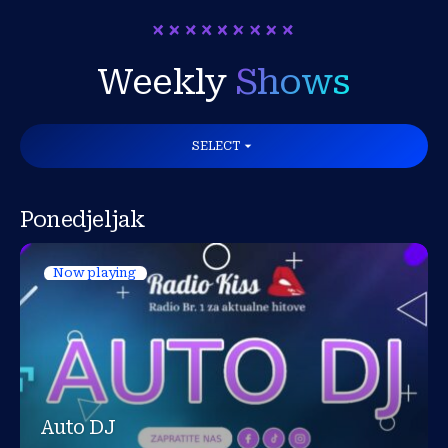
Weekly
Shows
arrow_drop_down
SELECT
Ponedjeljak
Now playing
Auto DJ