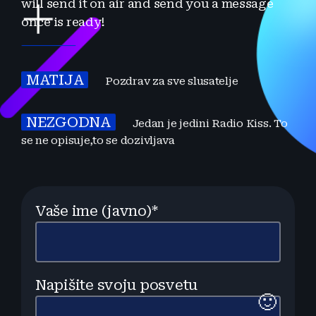
will send it on air and send you a message
once is ready!
SLADI
Pozdrav Ekipi
MATIJA
Pozdrav za sve slusatelje
NEZGODNA
Jedan je jedini Radio Kiss. To
se ne opisuje,to se dozivljava
SLADI
Pozdrav Ekipi
MATIJA
Pozdrav za sve slusatelje
Vaše ime (javno)*
NEZGODNA
Jedan je jedini Radio Kiss. To
se ne opisuje,to se dozivljava
Napišite svoju posvetu
🙂