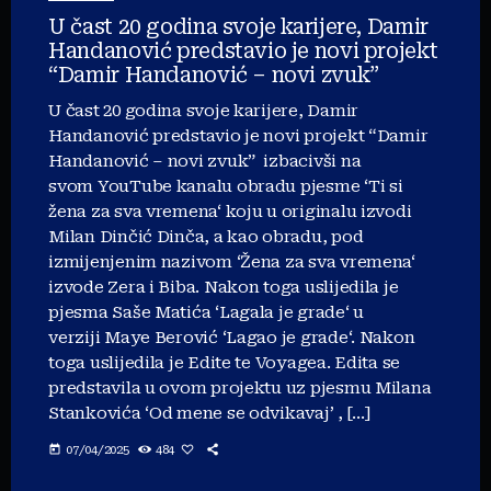
U čast 20 godina svoje karijere, Damir
Handanović predstavio je novi projekt
“Damir Handanović – novi zvuk”
U čast 20 godina svoje karijere, Damir
Handanović predstavio je novi projekt “Damir
Handanović – novi zvuk” izbacivši na
svom YouTube kanalu obradu pjesme ‘Ti si
žena za sva vremena‘ koju u originalu izvodi
Milan Dinčić Dinča, a kao obradu, pod
izmijenjenim nazivom ‘Žena za sva vremena‘
izvode Zera i Biba. Nakon toga uslijedila je
pjesma Saše Matića ‘Lagala je grade‘ u
verziji Maye Berović ‘Lagao je grade‘. Nakon
toga uslijedila je Edite te Voyagea. Edita se
predstavila u ovom projektu uz pjesmu Milana
Stankovića ‘Od mene se odvikavaj’ , […]
today
07/04/2025
484