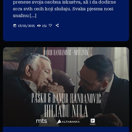
prenese svoja osobna iskustva, ali i da dodirne
srca svih onih koji slušaju. Svaka pjesma nosi
snažnu […]
today
18/05/2025
151