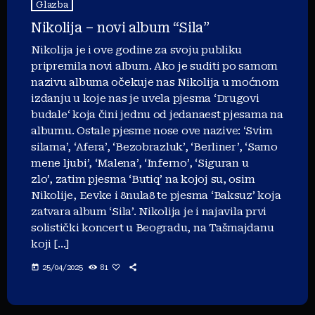
Glazba
Nikolija – novi album “Sila”
Nikolija je i ove godine za svoju publiku
pripremila novi album. Ako je suditi po samom
nazivu albuma očekuje nas Nikolija u moćnom
izdanju u koje nas je uvela pjesma ‘Drugovi
budale‘ koja čini jednu od jedanaest pjesama na
albumu. Ostale pjesme nose ove nazive: ‘Svim
silama’, ‘Afera’, ‘Bezobrazluk’, ‘Berliner’, ‘Samo
mene ljubi’, ‘Malena’, ‘Inferno’, ‘Siguran u
zlo’, zatim pjesma ‘Butiq’ na kojoj su, osim
Nikolije, Eevke i 8nula8 te pjesma ‘Baksuz’ koja
zatvara album ‘Sila’. Nikolija je i najavila prvi
solistički koncert u Beogradu, na Tašmajdanu
koji […]
today
25/04/2025
81