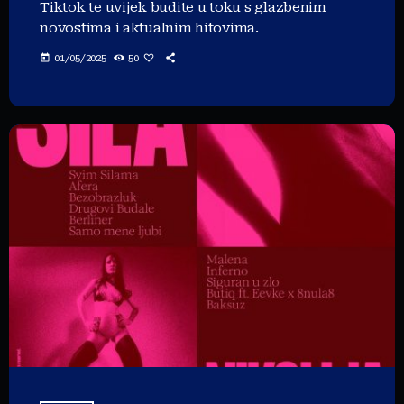
Tiktok te uvijek budite u toku s glazbenim
novostima i aktualnim hitovima.
today
01/05/2025
50