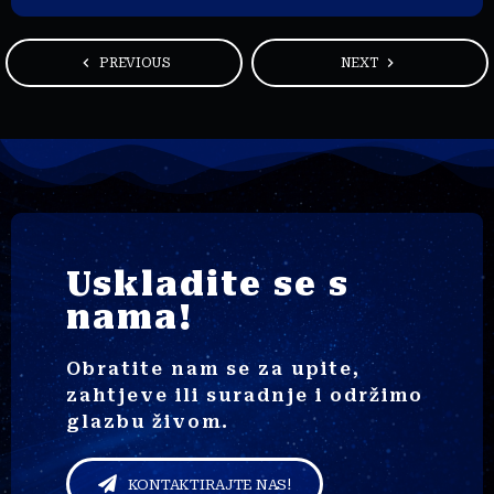
navigate_before
navigate_next
PREVIOUS
NEXT
Uskladite se s
nama!
Obratite nam se za upite,
zahtjeve ili suradnje i održimo
glazbu živom.
KONTAKTIRAJTE NAS!