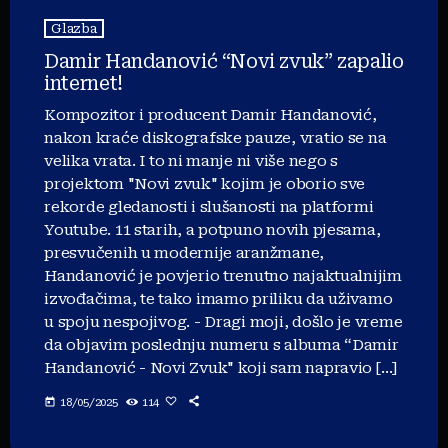
Glazba
Damir Handanović “Novi zvuk” zapalio
internet!
Kompozitor i producent Damir Handanović,
nakon kraće diskografske pauze, vratio se na
velika vrata. I to ni manje ni više nego s
projektom "Novi zvuk" kojim je oborio sve
rekorde gledanosti i slušanosti na platformi
Youtube. 11 starih, a potpuno novih pjesama,
presvučenih u modernije aranžmane,
Handanović je povjerio trenutno najaktualnijim
izvođačima, te tako imamo priliku da uživamo
u spoju nespojivog. - Dragi moji, došlo je vreme
da objavim poslednju numeru s albuma “Damir
Handanović - Novi Zvuk" koji sam napravio […]
today
18/05/2025
114