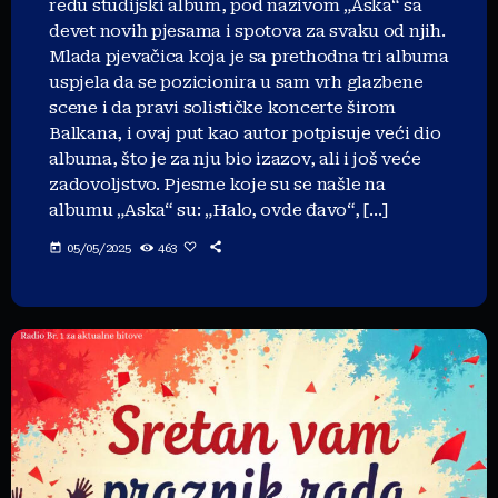
redu studijski album, pod nazivom „Aska“ sa
devet novih pjesama i spotova za svaku od njih.
Mlada pjevačica koja je sa prethodna tri albuma
uspjela da se pozicionira u sam vrh glazbene
scene i da pravi solističke koncerte širom
Balkana, i ovaj put kao autor potpisuje veći dio
albuma, što je za nju bio izazov, ali i još veće
zadovoljstvo. Pjesme koje su se našle na
albumu „Aska“ su: „Halo, ovde đavo“, […]
today
05/05/2025
463