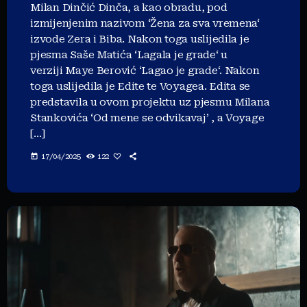
Milan Dinčić Dinča, a kao obradu, pod
izmijenjenim nazivom ‘Žena za sva vremena‘
izvode Zera i Biba. Nakon toga uslijedila je
pjesma Saše Matića ‘Lagala je grade‘ u
verziji Maye Berović ‘Lagao je grade‘. Nakon
toga uslijedila je Edite te Voyagea. Edita se
predstavila u ovom projektu uz pjesmu Milana
Stankovića ‘Od mene se odvikavaj’ , a Voyage
[…]
today
17/04/2025
122