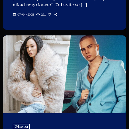
nikad nego kasno“. Zabavite se […]
today
07/04/2025
271
Glazba