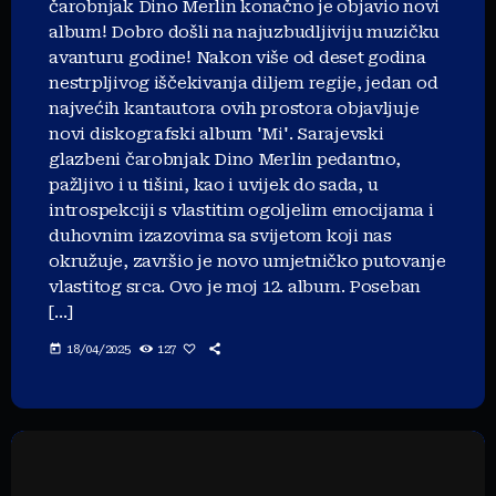
čarobnjak Dino Merlin konačno je objavio novi
album! Dobro došli na najuzbudljiviju muzičku
avanturu godine! Nakon više od deset godina
nestrpljivog iščekivanja diljem regije, jedan od
najvećih kantautora ovih prostora objavljuje
novi diskografski album 'Mi'. Sarajevski
glazbeni čarobnjak Dino Merlin pedantno,
pažljivo i u tišini, kao i uvijek do sada, u
introspekciji s vlastitim ogoljelim emocijama i
duhovnim izazovima sa svijetom koji nas
okružuje, završio je novo umjetničko putovanje
vlastitog srca. Ovo je moj 12. album. Poseban
[…]
today
18/04/2025
127