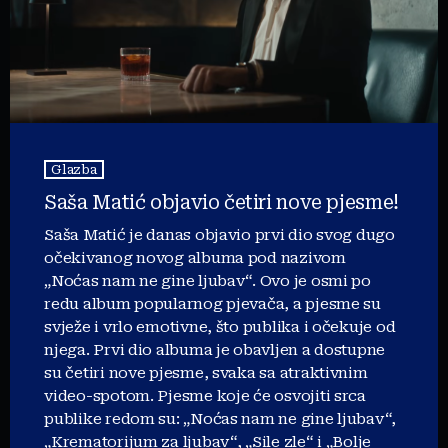
Glazba
Saša Matić objavio četiri nove pjesme!
Saša Matić je danas objavio prvi dio svog dugo
očekivanog novog albuma pod nazivom
„Noćas nam ne gine ljubav“. Ovo je osmi po
redu album popularnog pjevača, a pjesme su
svježe i vrlo emotivne, što publika i očekuje od
njega. Prvi dio albuma je obavljen a dostupne
su četiri nove pjesme, svaka sa atraktivnim
video-spotom. Pjesme koje će osvojiti srca
publike redom su: „Noćas nam ne gine ljubav“,
„Krematorijum za ljubav“, „Sile zle“ i „Bolje