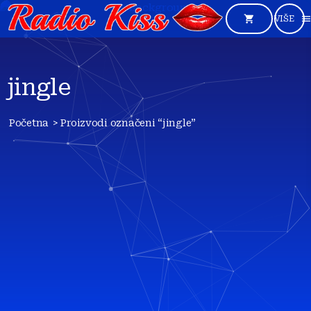
shopping_cart
men
jingle
Početna
> Proizvodi označeni “jingle”