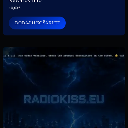
Rewards Hub
10,00
€
DODAJ U KOŠARICU