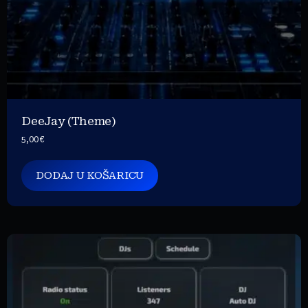
DeeJay (Theme)
5,00
€
DODAJ U KOŠARICU