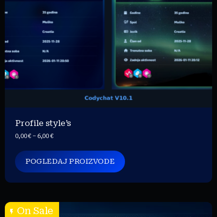
Profile style’s
0,00
€
–
6,00
€
POGLEDAJ PROIZVODE
On Sale
On Sale
flash_on
flash_on